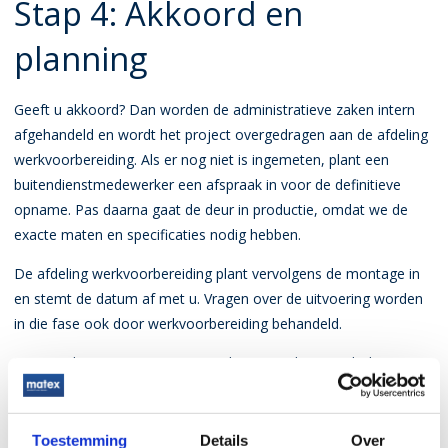
Stap 4: Akkoord en
planning
Geeft u akkoord? Dan worden de administratieve zaken intern
afgehandeld en wordt het project overgedragen aan de afdeling
werkvoorbereiding. Als er nog niet is ingemeten, plant een
buitendienstmedewerker een afspraak in voor de definitieve
opname. Pas daarna gaat de deur in productie, omdat we de
exacte maten en specificaties nodig hebben.
De afdeling werkvoorbereiding plant vervolgens de montage in
en stemt de datum af met u. Vragen over de uitvoering worden
in die fase ook door werkvoorbereiding behandeld.
Bij nieuwbouwprojecten is er vaak meer tijd en wordt de
planning ruim van tevoren vastgelegd. Bij vervangingen, zeker
als de deur buiten gebruik is, proberen we zo snel mogelijk te
handelen. Spoedlevering is mogelijk, maar brengt wel extra
Toestemming
Details
Over