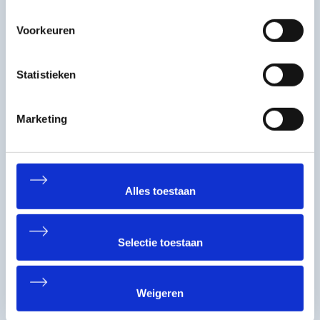
Nicole Gering
Voorkeuren
Administratie Werkvoorbereiding
+31 (0)30 227 1111
Statistieken
Nicole@Matex.nl
Marketing
Dorus Otten
Alles toestaan
Werkvoorbereider
+31302271123
Selectie toestaan
dorus@matex.nl
Weigeren