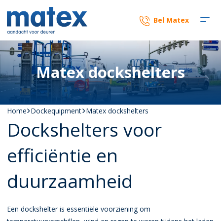
Bel Matex
Matex dockshelters
Home
Dockequipment
Matex dockshelters
Dockshelters voor
efficiëntie en
duurzaamheid
Een dockshelter is essentiële voorziening om