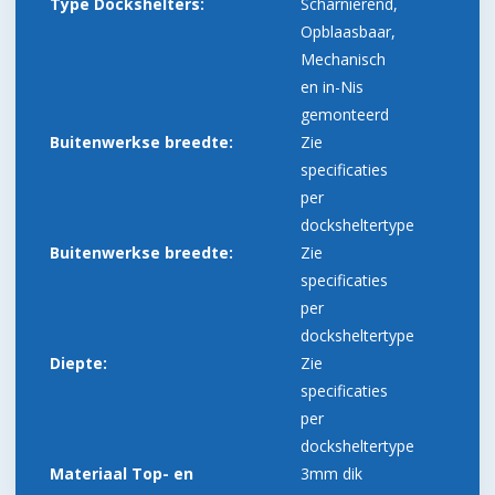
Type Dockshelters:
Scharnierend,
Opblaasbaar,
Mechanisch
en in-Nis
gemonteerd
Buitenwerkse breedte:
Zie
specificaties
per
docksheltertype
Buitenwerkse breedte:
Zie
specificaties
per
docksheltertype
Diepte:
Zie
specificaties
per
docksheltertype
Materiaal Top- en
3mm dik