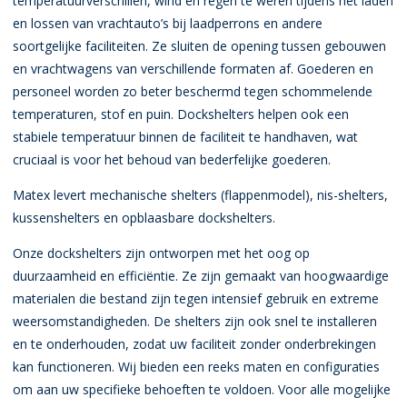
temperatuurverschillen, wind en regen te weren tijdens het laden
en lossen van vrachtauto’s bij laadperrons en andere
soortgelijke faciliteiten. Ze sluiten de opening tussen gebouwen
en vrachtwagens van verschillende formaten af. Goederen en
personeel worden zo beter beschermd tegen schommelende
temperaturen, stof en puin. Dockshelters helpen ook een
stabiele temperatuur binnen de faciliteit te handhaven, wat
cruciaal is voor het behoud van bederfelijke goederen.
Matex levert mechanische shelters (flappenmodel), nis-shelters,
kussenshelters en opblaasbare dockshelters.
Onze dockshelters zijn ontworpen met het oog op
duurzaamheid en efficiëntie. Ze zijn gemaakt van hoogwaardige
materialen die bestand zijn tegen intensief gebruik en extreme
weersomstandigheden. De shelters zijn ook snel te installeren
en te onderhouden, zodat uw faciliteit zonder onderbrekingen
kan functioneren. Wij bieden een reeks maten en configuraties
om aan uw specifieke behoeften te voldoen. Voor alle mogelijke