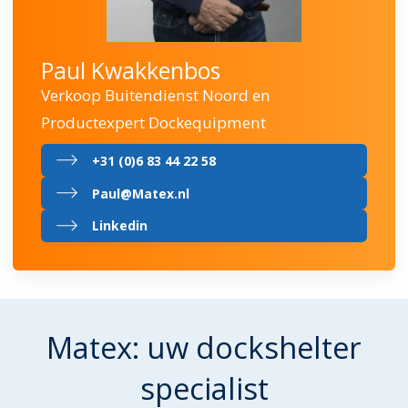
Paul Kwakkenbos
Verkoop Buitendienst Noord en
Productexpert Dockequipment
+31 (0)6 83 44 22 58
Paul@Matex.nl
Linkedin
Matex: uw dockshelter
specialist