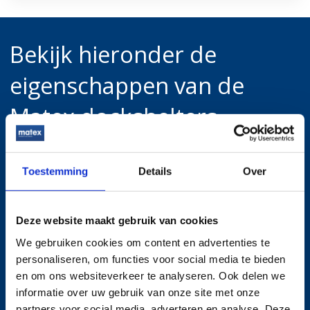
Bekijk hieronder de
eigenschappen van de
Matex dockshelters
Toestemming
Details
Over
Matex dockshelter met scharnierend frame
(DSF)
Deze website maakt gebruik van cookies
Matex nis shelter
We gebruiken cookies om content en advertenties te
personaliseren, om functies voor social media te bieden
en om ons websiteverkeer te analyseren. Ook delen we
Matex opblaasbare dockshelter (DSO)
informatie over uw gebruik van onze site met onze
partners voor social media, adverteren en analyse. Deze