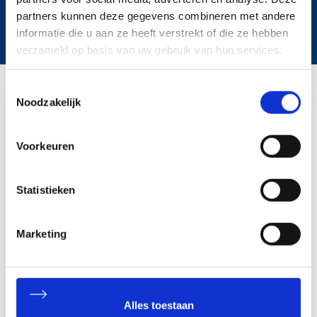
partners kunnen deze gegevens combineren met andere
Matex flexibele mechanische dockshelter
informatie die u aan ze heeft verstrekt of die ze hebben
verzameld op basis van uw gebruik van hun services.
Toestemmingsselectie
Noodzakelijk
Meer informatie over
Voorkeuren
Matex dockshelters?
Raadpleeg onze dockequipment
Statistieken
experts voor deskundig advies, de
actuele prijzen en oplossingen op
Marketing
maat om uw laad- en losproces nog
efficiënter te maken.
Uw naam
*
Alles toestaan