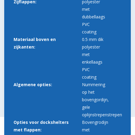
Zijflappen:
polyester
met
dubbellaags
PVC
coating
Materiaal boven en
0.5 mm dik
zijkanten:
polyester
met
enkellaags
PVC
coating
Algemene opties:
Nummering
op het
bovengordijn,
gele
oplijnstrepenstrepen
Opties voor dockshelters
Bovengrodijn
met flappen:
met