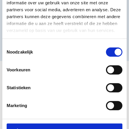
vertegenwoordigers helpen u graag.
informatie over uw gebruik van onze site met onze
partners voor social media, adverteren en analyse. Deze
partners kunnen deze gegevens combineren met andere
Bel: +31 (0)30 227 1111
informatie die u aan ze heeft verstrekt of die ze hebben
verzameld op basis van uw gebruik van hun services.
Mail: sales@matex.nl
Toestemmingsselectie
Noodzakelijk
Voorkeuren
Geïsoleerde
overheaddeuren
Statistieken
Wilt u een geïsoleerde overheaddeur kopen? Bij Matex vindt u
Marketing
hoogwaardige overheaddeuren die zorgen voor uitstekende
isolatie van uw gebouw. Standaard leveren wij deuren met
sandwichpanelen van 40 mm dik, maar voor extra isolatie kunt u