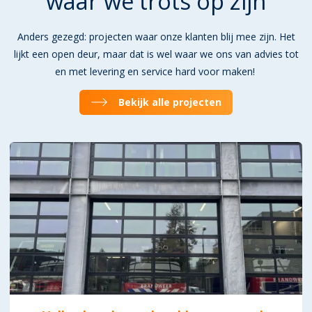
waar we trots op zijn
over ons
merkonafhankelijk onderhoud
.
dienst aan vervanging toe? Wij laten u graag zien hoe zo'n
vervangingsproces van een overheaddeur bij Matex verloopt.
Anders gezegd: projecten waar onze klanten blij mee zijn. Het
lijkt een open deur, maar dat is wel waar we ons van advies tot
en met levering en service hard voor maken!
Bekijk alle projecten