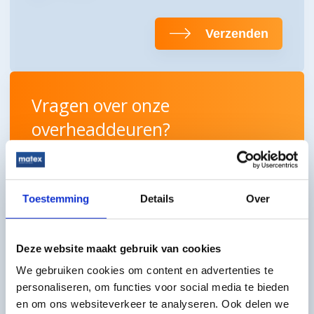
Verzenden
Vragen over onze
overheaddeuren?
Neem contact op met onze
experts!
Toestemming
Details
Over
Overheaddeuren zijn de meest toegepaste
bedrijfsdeuren in Nederland. Mede dankzij onze vele
Deze website maakt gebruik van cookies
configuratiemogelijkheden (kleur, beglazing, loopdeur
en isolatie) hebben wij voor iedere situatie een
We gebruiken cookies om content en advertenties te
passende deur. Wilt u meer informatie of hulp bij uw
personaliseren, om functies voor social media te bieden
keuze? Neem dan contact met ons op, onze
en om ons websiteverkeer te analyseren. Ook delen we