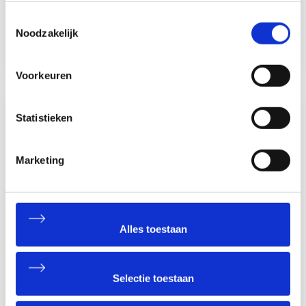
1111.
Toestemmingsselectie
Bel Matex
Noodzakelijk
Voorkeuren
Statistieken
Contactgegevens
Damzigt 15
Marketing
3454 PS De Meern
Bekijk route
+31 (0)30 – 227 11 11
Alles toestaan
info@matex.nl
Matex Bedrijfsdeuren B.V.
KvK: 73289620 Utrecht
Selectie toestaan
IBAN: NL16RABO0337021708