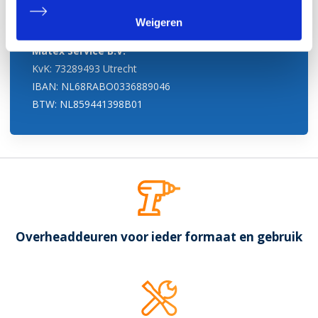
BTW: NL859441489B01
Weigeren
Matex Service B.V.
KvK: 73289493 Utrecht
IBAN: NL68RABO0336889046
BTW: NL859441398B01
Overheaddeuren voor ieder formaat en gebruik