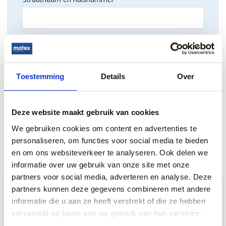
Plaatsnaam
Toestemming
Details
Over
Direct telefoonnummer
*
Deze website maakt gebruik van cookies
We gebruiken cookies om content en advertenties te
Verzenden
personaliseren, om functies voor social media te bieden
en om ons websiteverkeer te analyseren. Ook delen we
informatie over uw gebruik van onze site met onze
partners voor social media, adverteren en analyse. Deze
partners kunnen deze gegevens combineren met andere
Liever bellen?
informatie die u aan ze heeft verstrekt of die ze hebben
verzameld op basis van uw gebruik van hun services.
Geen probleem. Wij zijn bereikbaar via +31 (0)30 227