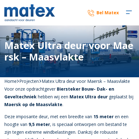
Bel Matex
Matex Ultra deur voor Mae
rsk – Maasvlakte
Home
Projecten
Matex Ultra deur voor Maersk – Maasvlakte
Voor onze opdrachtgever
Biersteker Bouw- Dak- en
Geveltechniek
hebben wij een
Matex Ultra deur
geplaatst bij
Maersk op de Maasvlakte
.
Deze imposante deur, met een breedte van
15 meter
en een
hoogte van
9,5 meter
, is speciaal ontworpen om bestand te
zijn tegen extreme windbelastingen. Dankzij de robuuste