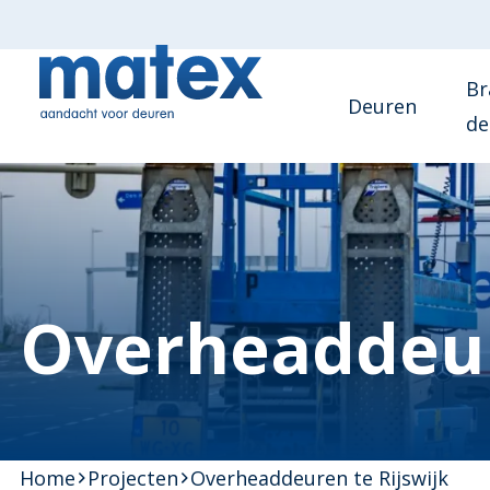
Br
Deuren
de
Overheaddeur
Home
Projecten
Overheaddeuren te Rijswijk