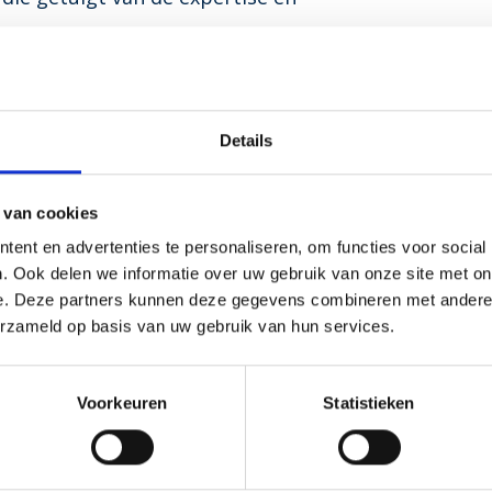
veau.
 Matex er altijd naar om voorop
n trends op het gebied van
Details
te innoveren en gebruik te maken
ex dat hun producten voldoen
 van cookies
eid en betrouwbaarheid.
ent en advertenties te personaliseren, om functies voor social
. Ook delen we informatie over uw gebruik van onze site met on
t Matex zich vereerd om de
e. Deze partners kunnen deze gegevens combineren met andere i
bben overtroffen. Als
erzameld op basis van uw gebruik van hun services.
 geschonken, zet Matex zich in
n vakgebied.
Voorkeuren
Statistieken
triële toegangsoplossingen van
k hand in hand gaan, nodigt Matex