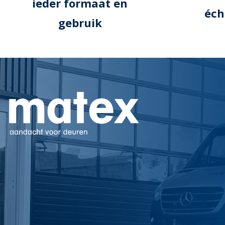
ieder formaat en
éch
gebruik