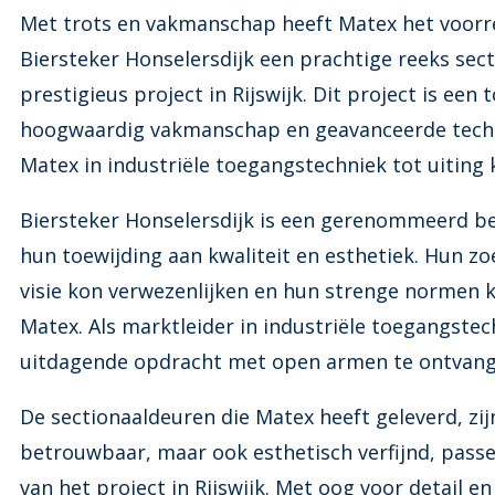
Met trots en vakmanschap heeft Matex het voorr
Biersteker Honselersdijk een prachtige reeks sec
prestigieus project in Rijswijk. Dit project is ee
hoogwaardig vakmanschap en geavanceerde techno
Matex in industriële toegangstechniek tot uiting
Biersteker Honselersdijk is een gerenommeerd bed
hun toewijding aan kwaliteit en esthetiek. Hun z
visie kon verwezenlijken en hun strenge normen k
Matex. Als marktleider in industriële toegangste
uitdagende opdracht met open armen te ontvang
De sectionaaldeuren die Matex heeft geleverd, zijn
betrouwbaar, maar ook esthetisch verfijnd, pass
van het project in Rijswijk. Met oog voor detail e