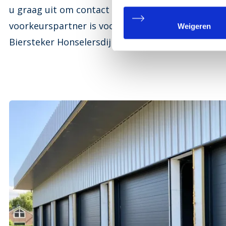
u graag uit om contact op te nemen. Ontdek zel
voorkeurspartner is voor unieke en hoogwaardige
Weigeren
Biersteker Honselersdijk in Rijswijk.