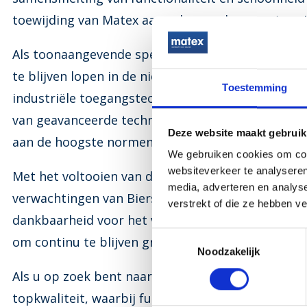
toewijding van Matex aan vakmanschap van topni
Als toonaangevende speler in de industrie streeft
te blijven lopen in de nieuwste ontwikkelingen e
Toestemming
industriële toegangstechniek. Door voortdurend 
van geavanceerde technologieën, garandeert Mat
Deze website maakt gebruik
aan de hoogste normen van kwaliteit, duurzaamh
We gebruiken cookies om cont
websiteverkeer te analyseren
Met het voltooien van dit project in Rijswijk voel
media, adverteren en analys
verwachtingen van Biersteker Honselersdijk te he
verstrekt of die ze hebben v
dankbaarheid voor het vertrouwen dat aan hen is
Toestemmingsselectie
om continu te blijven groeien en uitblinken in hu
Noodzakelijk
Als u op zoek bent naar op maat gemaakte indus
topkwaliteit, waarbij functionaliteit en esthetie