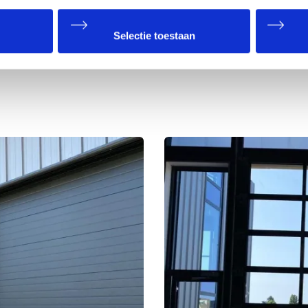
f waarom Matex de
 projecten zoals dat van
Selectie toestaan