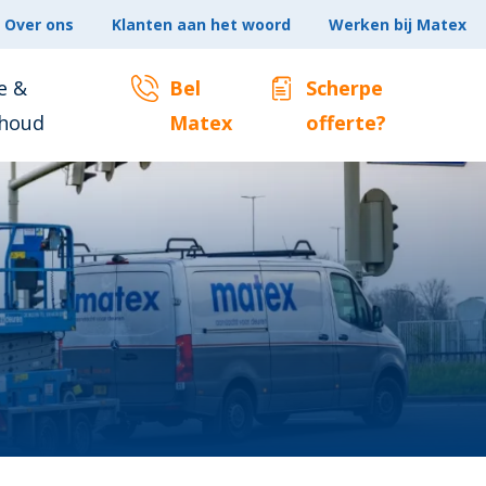
Over ons
Klanten aan het woord
Werken bij Matex
e &
Bel
Scherpe
houd
Matex
offerte?