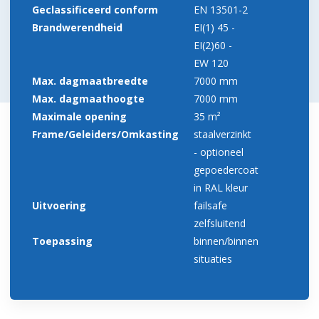
Geclassificeerd conform
EN 13501-2
Brandwerendheid
EI(1) 45 -
EI(2)60 -
EW 120
Max. dagmaatbreedte
7000 mm
Max. dagmaathoogte
7000 mm
Maximale opening
35 m²
Frame/Geleiders/Omkasting
staalverzinkt
- optioneel
gepoedercoat
in RAL kleur
Uitvoering
failsafe
zelfsluitend
Toepassing
binnen/binnen
situaties