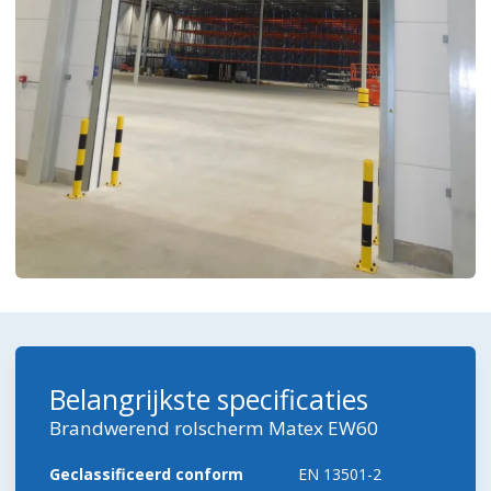
Belangrijkste specificaties
Brandwerend rolscherm Matex EW60
Geclassificeerd conform
EN 13501-2