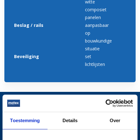
witte
composiet
panelen
Beslag / rails
aanpasbaar
op
bouwkundige
situatie
Beveiliging
set
lichtlijsten
Bekijk hieronder alle
kenmerken van de Matex C
Toestemming
Details
Over
Sprint - EI(1)60 - EI(2)90 -