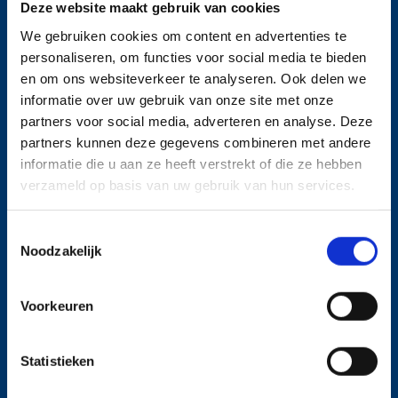
Deze website maakt gebruik van cookies
EW90 brandwerende
We gebruiken cookies om content en advertenties te
personaliseren, om functies voor social media te bieden
overheaddeur
en om ons websiteverkeer te analyseren. Ook delen we
informatie over uw gebruik van onze site met onze
partners voor social media, adverteren en analyse. Deze
partners kunnen deze gegevens combineren met andere
Certificering
informatie die u aan ze heeft verstrekt of die ze hebben
verzameld op basis van uw gebruik van hun services.
Toepassingen
Toestemmingsselectie
Noodzakelijk
Aandrijving en railsystemen
Voorkeuren
Opties
Statistieken
Inbouwtekeningen en rapporten