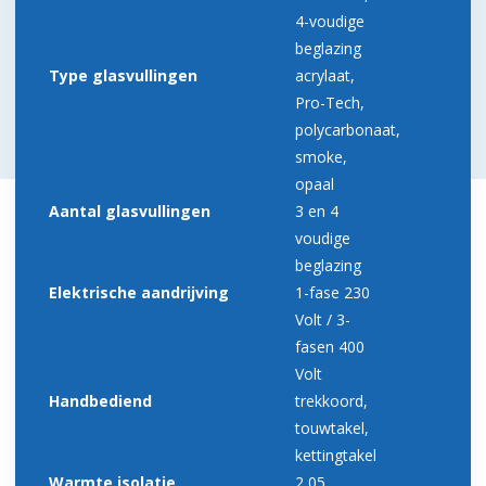
4-voudige
beglazing
Type glasvullingen
acrylaat,
Pro-Tech,
polycarbonaat,
smoke,
opaal
Aantal glasvullingen
3 en 4
voudige
beglazing
Elektrische aandrijving
1-fase 230
Volt / 3-
fasen 400
Volt
Handbediend
trekkoord,
touwtakel,
kettingtakel
Warmte isolatie
2,05